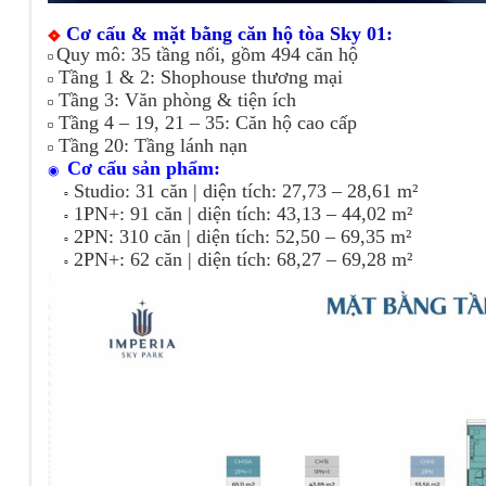
Cơ cấu & mặt bằng căn hộ tòa Sky 01:
Quy mô: 35 tầng nổi, gồm 494 căn hộ
◽
Tầng 1 & 2: Shophouse thương mại
◽
Tầng 3: Văn phòng & tiện ích
◽
Tầng 4 – 19, 21 – 35: Căn hộ cao cấp
◽
Tầng 20: Tầng lánh nạn
◽
Cơ cấu sản phẩm:
◉
Studio: 31 căn | diện tích: 27,73 – 28,61 m²
▫️
1PN+: 91 căn |
diện tích:
43,13 – 44,02 m²
▫️
2PN: 310 căn |
diện tích:
52,50 – 69,35 m²
▫️
2PN+: 62 căn |
diện tích:
68,27 – 69,28 m²
▫️