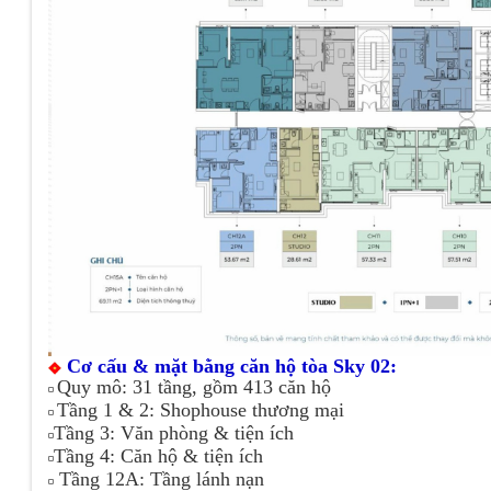
Cơ cấu & mặt bằng căn hộ tòa Sky 02:
Quy mô: 31 tầng, gồm 413 căn hộ
◽
Tầng 1 & 2: Shophouse thương mại
◽
Tầng 3: Văn phòng & tiện ích
◽
Tầng 4: Căn hộ & tiện ích
◽
Tầng 12A: Tầng lánh nạn
◽