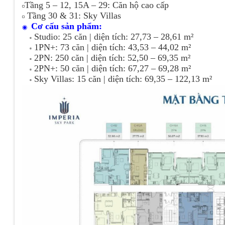
Tầng 5 – 12, 15A – 29: Căn hộ cao cấp
◽
Tầng 30 & 31: Sky Villas
◽
Cơ cấu sản phẩm:
◉
Studio: 25 căn |
diện tích:
27,73 – 28,61 m²
▫️
1PN+: 73 căn |
diện tích:
43,53 – 44,02 m²
▫️
2PN: 250 căn |
diện tích:
52,50 – 69,35 m²
▫️
2PN+: 50 căn |
diện tích:
67,27 – 69,28 m²
▫️
Sky Villas: 15 căn |
diện tích:
69,35 – 122,13 m²
▫️