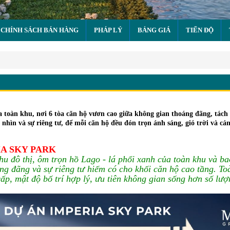
CHÍNH SÁCH BÁN HÀNG
PHÁP LÝ
BẢNG GIÁ
TIẾN ĐỘ
 toàn khu, nơi 6 tòa căn hộ vươn cao giữa không gian thoáng đãng, tách 
nhìn và sự riêng tư, để mỗi căn hộ đều đón trọn ánh sáng, gió trời và cả
A SKY PARK
khu đô thị, ôm trọn hồ Lago - lá phổi xanh của toàn khu và b
ng đãng và sự riêng tư hiếm có cho khối căn hộ cao tầng. To
p, mật độ bố trí hợp lý, ưu tiên không gian sống hơn số lượ