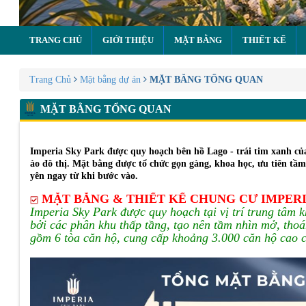
TRANG CHỦ
GIỚI THIỆU
MẶT BẰNG
THIẾT KẾ
Trang Chủ
Mặt bằng dự án
MẶT BẰNG TỔNG QUAN
MẶT BẰNG TỔNG QUAN
Imperia Sky Park được quy hoạch bên hồ Lago - trái tim xanh của
ào đô thị. Mặt bằng được tổ chức gọn gàng, khoa học, ưu tiên tầm 
yên ngay từ khi bước vào.
MẶT BẰNG & THIẾT KẾ CHUNG CƯ IMPERI
Imperia Sky Park được quy hoạch tại vị trí trung tâm 
bởi các phân khu thấp tầng, tạo nên tầm nhìn mở, thoá
gồm 6 tòa căn hộ, cung cấp khoảng 3.000 căn hộ cao cấ