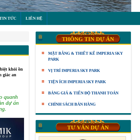
TIN TỨC
LIÊN HỆ
THÔNG TIN DỰ ÁN
MẶT BẰNG & THIẾT KẾ IMPERIA SKY
PARK
biệt khỏi ồn
VỊ TRÍ IMPERIA SKY PARK
m giác an
TIỆN ÍCH IMPERIA SKY PARK
BẢNG GIÁ & TIẾN ĐỘ THANH TOÁN
ao quanh
àn dự án
CHÍNH SÁCH BÁN HÀNG
ng.
TƯ VẤN DỰ ÁN