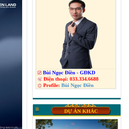
Bùi Ngọc Điền - GĐKD
Điện thoại:
033.334.6688
Profile:
Bùi Ngọc Điền
DỰ ÁN KHÁC