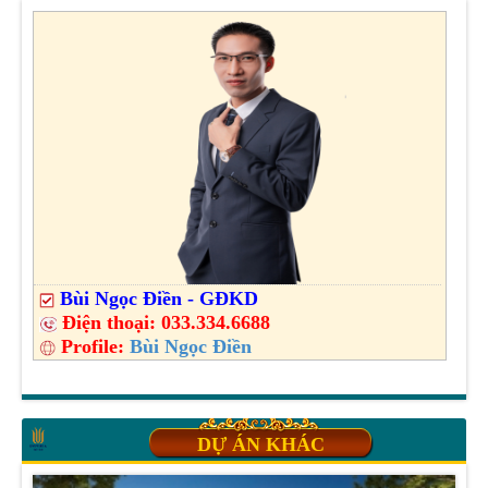
Bùi Ngọc Điền - GĐKD
Điện thoại:
033.334.6688
Profile:
Bùi Ngọc Điền
DỰ ÁN KHÁC