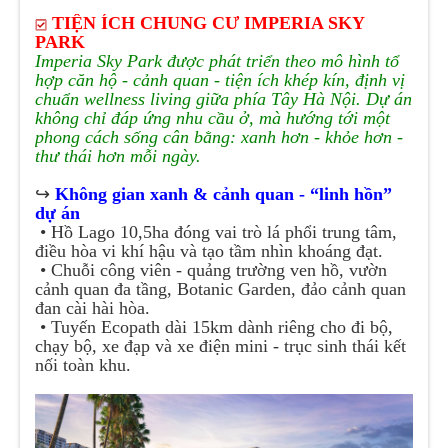
TIỆN ÍCH CHUNG CƯ
IMPERIA SKY
PARK
Imperia Sky Park được phát triển theo mô hình tổ
hợp căn hộ - cảnh quan - tiện ích khép kín, định vị
chuẩn wellness living giữa phía Tây Hà Nội. Dự án
không chỉ đáp ứng nhu cầu ở, mà hướng tới một
phong cách sống cân bằng: xanh hơn - khỏe hơn -
thư thái hơn mỗi ngày.
↪️
Không gian xanh & cảnh quan - “linh hồn”
dự án
• Hồ Lago 10,5ha đóng vai trò lá phổi trung tâm,
điều hòa vi khí hậu và tạo tầm nhìn khoáng đạt.
• Chuỗi công viên - quảng trường ven hồ, vườn
cảnh quan đa tầng, Botanic Garden, đảo cảnh quan
đan cài hài hòa.
• Tuyến Ecopath dài 15km dành riêng cho đi bộ,
chạy bộ, xe đạp và xe điện mini - trục sinh thái kết
nối toàn khu.