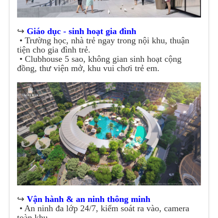
↪️
Giáo dục - sinh hoạt gia đình
• Trường học, nhà trẻ ngay trong nội khu, thuận
tiện cho gia đình trẻ.
• Clubhouse 5 sao, không gian sinh hoạt cộng
đồng, thư viện mở, khu vui chơi trẻ em.
↪️
Vận hành & an ninh thông minh
• An ninh đa lớp 24/7, kiểm soát ra vào, camera
toàn khu.