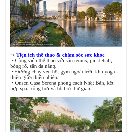
↪️
Tiện ích thể thao & chăm sóc sức khỏe
• Công viên thể thao với sân tennis, pickleball,
bóng rổ, sân đa năng.
• Đường chạy ven hồ, gym ngoài trời, khu yoga -
thiền giữa thiên nhiên.
• Onsen Casa Serena phong cách Nhật Bản, kết
hợp spa, xông hơi và hồ bơi thư giãn.