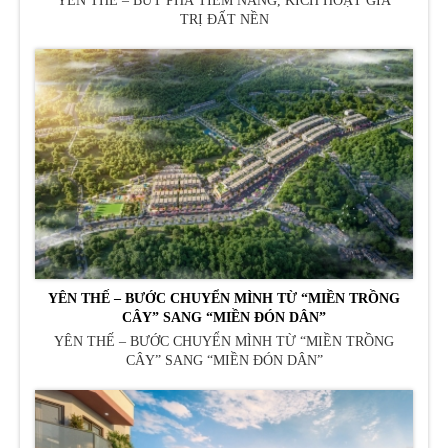
YÊN THẾ – BỨT PHÁ TIỀM NĂNG, KÍCH HOẠT GIÁ
TRỊ ĐẤT NỀN
YÊN THẾ – BƯỚC CHUYỂN MÌNH TỪ “MIỀN TRỒNG
CÂY” SANG “MIỀN ĐÓN DÂN”
YÊN THẾ – BƯỚC CHUYỂN MÌNH TỪ “MIỀN TRỒNG
CÂY” SANG “MIỀN ĐÓN DÂN”