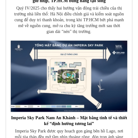
giữ nhịp, TP.HCM bung hàng tạo sóng
Quý IV/2025 cho thấy hai hướng vận động trái chiều của thị
trường nhà liền thổ: Hà Nội điều chỉnh giá và kiểm soát nguồn
cung để duy trì thanh khoản, trong khi TP.HCM bứt phá mạnh
mẽ về nguồn cung, mở ra chu kỳ tăng trưởng mới sau thời
gian dài “nén” thị trường.
Imperia Sky Park Nam An Khánh – Mặt bằng tinh tế và thiết
kế “định hướng tương lai”
Imperia Sky Park được quy hoạch gọn gàng bên hồ Lago, nơi
mỗi tòa tháp đều mở tầm nhìn thoáng rộng, đón trọn ánh sáng