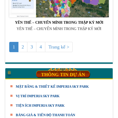
YÊN THẾ – CHUYỂN MÌNH TRONG THẬP KỶ MỚI
YÊN THẾ – CHUYỂN MÌNH TRONG THẬP KỶ MỚI
1
2
3
4
Trang kế >
THÔNG TIN DỰ ÁN
MẶT BẰNG & THIẾT KẾ IMPERIA SKY PARK
VỊ TRÍ IMPERIA SKY PARK
TIỆN ÍCH IMPERIA SKY PARK
BẢNG GIÁ & TIẾN ĐỘ THANH TOÁN