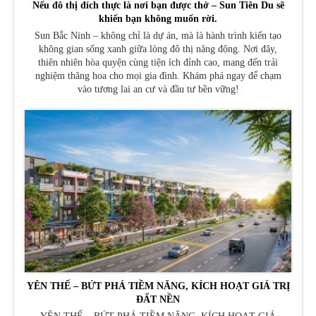
Nếu đô thị đích thực là nơi bạn được thở – Sun Tiên Du sẽ
khiến bạn không muốn rời.
Sun Bắc Ninh – không chỉ là dự án, mà là hành trình kiến tạo
không gian sống xanh giữa lòng đô thị năng động. Nơi đây,
thiên nhiên hòa quyện cùng tiện ích đỉnh cao, mang đến trải
nghiệm thăng hoa cho mọi gia đình. Khám phá ngay để chạm
vào tương lai an cư và đầu tư bền vững!
YÊN THẾ – BỨT PHÁ TIỀM NĂNG, KÍCH HOẠT GIÁ TRỊ
ĐẤT NỀN