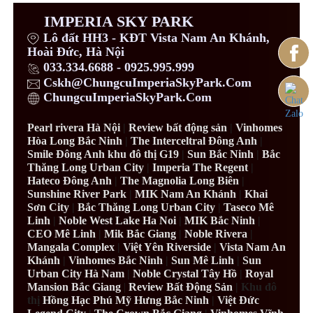
IMPERIA SKY PARK
Lô đất HH3 - KĐT Vista Nam An Khánh,
Hoài Đức, Hà Nội
033.334.6688 - 0925.995.999
Cskh@ChungcuImperiaSkyPark.Com
ChungcuImperiaSkyPark.Com
Pearl rivera Hà Nội
|
Review bất động sản
|
Vinhomes
Hòa Long Bắc Ninh
|
The Interceltral Đông Anh
|
Smile Đông Anh khu đô thị G19
|
Sun Bắc Ninh
|
Bắc
Thăng Long Urban City
|
Imperia The Regent
|
Hateco Đông Anh
|
The Magnolia Long Biên
|
Sunshine River Park
|
MIK Nam An Khánh
|
Khai
Sơn City
|
Bắc Thăng Long Urban City
|
Taseco Mê
Linh
|
Noble West Lake Ha Noi
|
MIK Bắc Ninh
|
CEO Mê Linh
|
Mik Bắc Giang
|
Noble Rivera
|
Mangala Complex
|
Việt Yên Riverside
|
Vista Nam An
Khánh
|
Vinhomes Bắc Ninh
|
Sun Mê Linh
|
Sun
Urban City Hà Nam
|
Noble Crystal Tây Hồ
|
Royal
Mansion Bắc Giang
|
Review Bất Động Sản
| Khu đô
thị
Hồng Hạc Phú Mỹ Hưng Bắc Ninh
|
Việt Đức