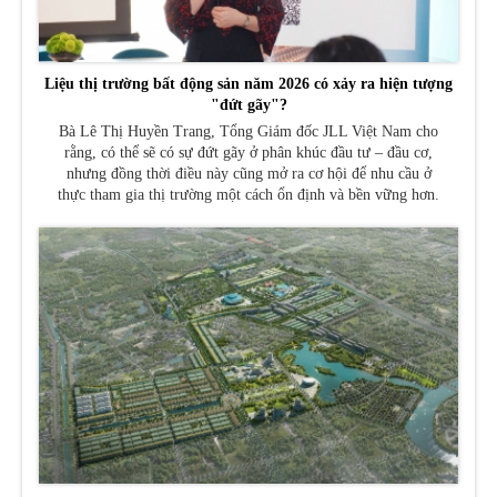
Liệu thị trường bất động sản năm 2026 có xảy ra hiện tượng
"đứt gãy"?
Bà Lê Thị Huyền Trang, Tổng Giám đốc JLL Việt Nam cho
rằng, có thể sẽ có sự đứt gãy ở phân khúc đầu tư – đầu cơ,
nhưng đồng thời điều này cũng mở ra cơ hội để nhu cầu ở
thực tham gia thị trường một cách ổn định và bền vững hơn.