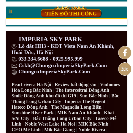
TIẾN ĐỘ THI CÔNG
IMPERIA SKY PARK
Lô đất HH3 - KĐT Vista Nam An Khánh,
Hoài Đức, Hà Nội
033.334.6688 - 0925.995.999
Cskh@ChungcuImperiaSkyPark.Com
ChungcuImperiaSkyPark.Com
Pearl rivera Hà Nội
|
Review bất động sản
|
Vinhomes
Hòa Long Bắc Ninh
|
The Interceltral Đông Anh
|
Smile Đông Anh khu đô thị G19
|
Sun Bắc Ninh
|
Bắc
Thăng Long Urban City
|
Imperia The Regent
|
Hateco Đông Anh
|
The Magnolia Long Biên
|
Sunshine River Park
|
MIK Nam An Khánh
|
Khai
Sơn City
|
Bắc Thăng Long Urban City
|
Taseco Mê
Linh
|
Noble West Lake Ha Noi
|
MIK Bắc Ninh
|
CEO Mê Linh
|
Mik Bắc Giang
|
Noble Rivera
|