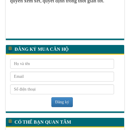
quyền xem xét, quyết định trong thời gian tới.
ĐĂNG KÝ MUA CĂN HỘ
Đăng ký
CÓ THỂ BẠN QUAN TÂM