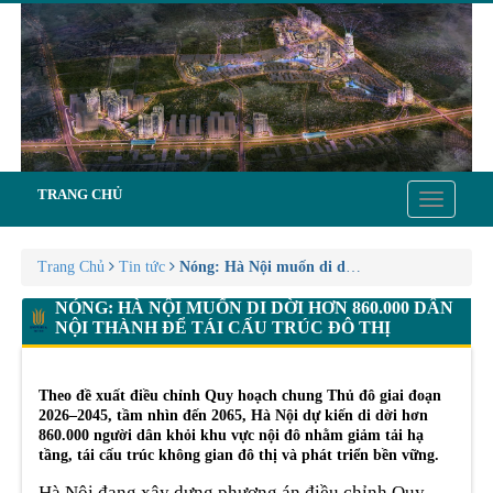
TRANG CHỦ
Toggle
navigatio
Trang Chủ
Tin tức
Nóng: Hà Nội muốn di dời hơn 860.000 dân nội
NÓNG: HÀ NỘI MUỐN DI DỜI HƠN 860.000 DÂN
NỘI THÀNH ĐỂ TÁI CẤU TRÚC ĐÔ THỊ
Theo đề xuất điều chỉnh Quy hoạch chung Thủ đô giai đoạn
2026–2045, tầm nhìn đến 2065, Hà Nội dự kiến di dời hơn
860.000 người dân khỏi khu vực nội đô nhằm giảm tải hạ
tầng, tái cấu trúc không gian đô thị và phát triển bền vững.
Hà Nội đang xây dựng phương án điều chỉnh Quy