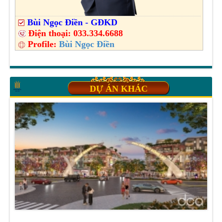
Bùi Ngọc Điền - GĐKD
Điện thoại:
033.334.6688
Profile:
Bùi Ngọc Điền
DỰ ÁN KHÁC