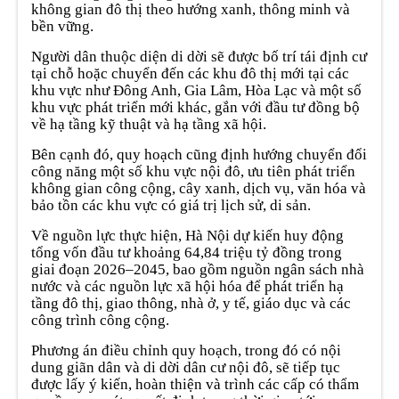
không gian đô thị theo hướng xanh, thông minh và
bền vững.
Người dân thuộc diện di dời sẽ được bố trí tái định cư
tại chỗ hoặc chuyển đến các khu đô thị mới tại các
khu vực như Đông Anh, Gia Lâm, Hòa Lạc và một số
khu vực phát triển mới khác, gắn với đầu tư đồng bộ
về hạ tầng kỹ thuật và hạ tầng xã hội.
Bên cạnh đó, quy hoạch cũng định hướng chuyển đổi
công năng một số khu vực nội đô, ưu tiên phát triển
không gian công cộng, cây xanh, dịch vụ, văn hóa và
bảo tồn các khu vực có giá trị lịch sử, di sản.
Về nguồn lực thực hiện, Hà Nội dự kiến huy động
tổng vốn đầu tư khoảng 64,84 triệu tỷ đồng trong
giai đoạn 2026–2045, bao gồm nguồn ngân sách nhà
nước và các nguồn lực xã hội hóa để phát triển hạ
tầng đô thị, giao thông, nhà ở, y tế, giáo dục và các
công trình công cộng.
Phương án điều chỉnh quy hoạch, trong đó có nội
dung giãn dân và di dời dân cư nội đô, sẽ tiếp tục
được lấy ý kiến, hoàn thiện và trình các cấp có thẩm