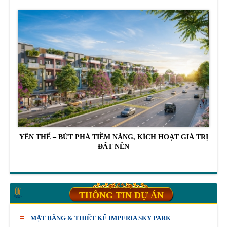
YÊN THẾ – BỨT PHÁ TIỀM NĂNG, KÍCH HOẠT GIÁ TRỊ
ĐẤT NỀN
THÔNG TIN DỰ ÁN
MẶT BẰNG & THIẾT KẾ IMPERIA SKY PARK