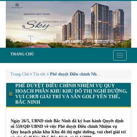
TRANG CHỦ
Toggle
navigatio
Trang Chủ
Tin tức
Phê duyệt Điều chỉnh Nhiệm vụ Quy hoạch phân
PHÊ DUYỆT ĐIỀU CHỈNH NHIỆM VỤ QUY
HOẠCH PHÂN KHU KHU ĐÔ THỊ NGHỈ DƯỠNG,
VUI CHƠI GIẢI TRÍ VÀ SÂN GOLF YÊN THẾ,
BẮC NINH
Ngày 26/5, UBND tỉnh Bắc Ninh đã ký ban hành Quyết định
số 559/QĐ-UBND về việc Phê duyệt Điều chỉnh Nhiệm vụ
Quy hoạch phân khu Khu đô thị nghỉ dưỡng, vui chơi giải trí