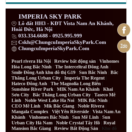
IMPERIA SKY PARK
Lô đất HH3 - KĐT Vista Nam An Khánh,
Hoài Đức, Hà Nội
033.334.6688 - 0925.995.999
Cskh@ChungcuImperiaSkyPark.Com
ChungcuImperiaSkyPark.Com
Pearl rivera Hà Nội
|
Review bất động sản
|
Vinhomes
Hòa Long Bắc Ninh
|
The Interceltral Đông Anh
|
Smile Đông Anh khu đô thị G19
|
Sun Bắc Ninh
|
Bắc
Thăng Long Urban City
|
Imperia The Regent
|
Hateco Đông Anh
|
The Magnolia Long Biên
|
Sunshine River Park
|
MIK Nam An Khánh
|
Khai
Sơn City
|
Bắc Thăng Long Urban City
|
Taseco Mê
Linh
|
Noble West Lake Ha Noi
|
MIK Bắc Ninh
|
CEO Mê Linh
|
Mik Bắc Giang
|
Noble Rivera
|
Mangala Complex
|
Việt Yên Riverside
|
Vista Nam An
Khánh
|
Vinhomes Bắc Ninh
|
Sun Mê Linh
|
Sun
Urban City Hà Nam
|
Noble Crystal Tây Hồ
|
Royal
Mansion Bắc Giang
|
Review Bất Động Sản
| Khu đô