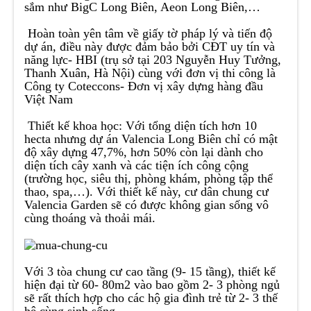
sắm như BigC Long Biên, Aeon Long Biên,…
Hoàn toàn yên tâm về giấy tờ pháp lý và tiến độ
dự án, điều này được đảm bảo bởi CĐT uy tín và
năng lực- HBI (trụ sở tại 203 Nguyễn Huy Tưởng,
Thanh Xuân, Hà Nội) cùng với đơn vị thi công là
Công ty Coteccons- Đơn vị xây dựng hàng đầu
Việt Nam
Thiết kế khoa học: Với tổng diện tích hơn 10
hecta nhưng dự án Valencia Long Biên chỉ có mật
độ xây dựng 47,7%, hơn 50% còn lại dành cho
diện tích cây xanh và các tiện ích công cộng
(trường học, siêu thị, phòng khám, phòng tập thể
thao, spa,…). Với thiết kế này, cư dân chung cư
Valencia Garden sẽ có được không gian sống vô
cùng thoáng và thoải mái.
Với 3 tòa chung cư cao tầng (9- 15 tầng), thiết kế
hiện đại từ 60- 80m2 vào bao gồm 2- 3 phòng ngủ
sẽ rất thích hợp cho các hộ gia đình trẻ từ 2- 3 thế