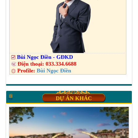
Bùi Ngọc Điền - GĐKD
Điện thoại:
033.334.6688
Profile:
Bùi Ngọc Điền
DỰ ÁN KHÁC