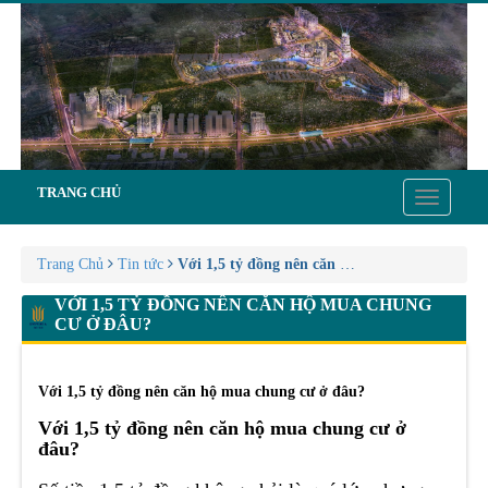
TRANG CHỦ
Toggle
navigatio
Trang Chủ
Tin tức
Với 1,5 tỷ đồng nên căn hộ mua chung cư ở đ
VỚI 1,5 TỶ ĐỒNG NÊN CĂN HỘ MUA CHUNG
CƯ Ở ĐÂU?
Với 1,5 tỷ đồng nên căn hộ mua chung cư ở đâu?
Với 1,5 tỷ đồng nên căn hộ mua chung cư ở
đâu?