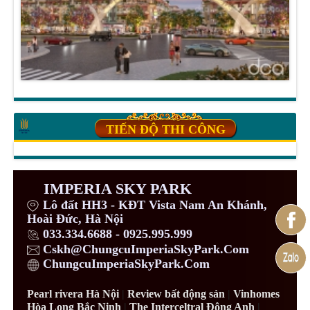
TIẾN ĐỘ THI CÔNG
IMPERIA SKY PARK
Lô đất HH3 - KĐT Vista Nam An Khánh,
Hoài Đức, Hà Nội
033.334.6688 - 0925.995.999
Cskh@ChungcuImperiaSkyPark.Com
ChungcuImperiaSkyPark.Com
Pearl rivera Hà Nội
|
Review bất động sản
|
Vinhomes
Hòa Long Bắc Ninh
|
The Interceltral Đông Anh
|