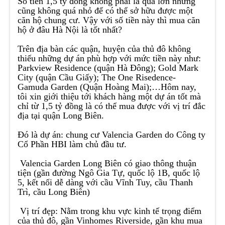
Số tiền 1,5 tỷ đồng không phải là quá lớn nhưng
cũng không quá nhỏ để có thể sở hữu được một
căn hộ chung cư. Vậy với số tiền này thì mua căn
hộ ở đâu Hà Nội là tốt nhất?
Trên địa bàn các quận, huyện của thủ đô không
thiếu những dự án phù hợp với mức tiền này như:
Parkview Residence (quận Hà Đông); Gold Mark
City (quận Cầu Giấy); The One Risedence-
Gamuda Garden (Quận Hoàng Mai);…Hôm nay,
tôi xin giới thiệu tới khách hàng một dự án tốt mà
chỉ từ 1,5 tỷ đồng là có thể mua được với vị trí đắc
địa tại quận Long Biên.
Đó là dự án: chung cư Valencia Garden do Công ty
Cổ Phần HBI làm chủ đầu tư.
Valencia Garden Long Biên có giao thông thuận
tiện (gần đường Ngô Gia Tự, quốc lộ 1B, quốc lộ
5, kết nối dễ dàng với cầu Vĩnh Tuy, cầu Thanh
Trì, cầu Long Biên)
Vị trí đẹp: Nằm trong khu vực kinh tế trọng điểm
của thủ đô, gần Vinhomes Riverside, gần khu mua