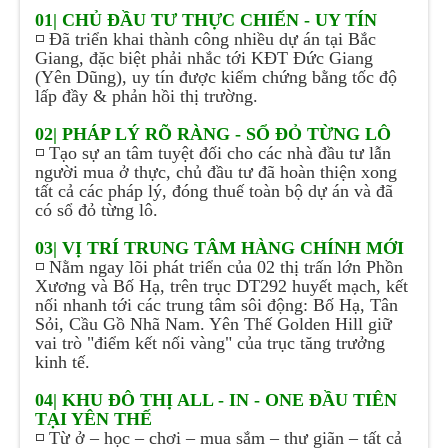
01| CHỦ ĐẦU TƯ THỰC CHIẾN - UY TÍN
◽ Đã triển khai thành công nhiều dự án tại Bắc
Giang, đặc biệt phải nhắc tới KĐT Đức Giang
(Yên Dũng), uy tín được kiểm chứng bằng tốc độ
lấp đầy & phản hồi thị trường.
02| PHÁP LÝ RÕ RÀNG - SỔ ĐỎ TỪNG LÔ
◽ Tạo sự an tâm tuyệt đối cho các nhà đầu tư lẫn
người mua ở thực, chủ đầu tư đã hoàn thiện xong
tất cả các pháp lý, đóng thuế toàn bộ dự án và đã
có sổ đỏ từng lô.
03| VỊ TRÍ TRUNG TÂM HÀNG CHÍNH MỚI
◽ Nằm ngay lõi phát triển của 02 thị trấn lớn Phồn
Xương và Bố Hạ, trên trục DT292 huyết mạch, kết
nối nhanh tới các trung tâm sôi động: Bố Hạ, Tân
Sỏi, Cầu Gồ Nhã Nam. Yên Thế Golden Hill giữ
vai trò "điểm kết nối vàng" của trục tăng trưởng
kinh tế.
04| KHU ĐÔ THỊ ALL - IN - ONE ĐẦU TIÊN
TẠI YÊN THẾ
◽ Từ ở – học – chơi – mua sắm – thư giãn – tất cả