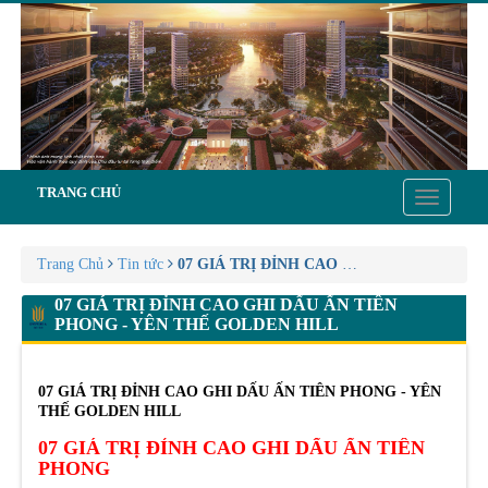
TRANG CHỦ
Toggle
navigatio
Trang Chủ
Tin tức
07 GIÁ TRỊ ĐỈNH CAO GHI DẤU ẤN TIÊN
07 GIÁ TRỊ ĐỈNH CAO GHI DẤU ẤN TIÊN
PHONG - YÊN THẾ GOLDEN HILL
07 GIÁ TRỊ ĐỈNH CAO GHI DẤU ẤN TIÊN PHONG - YÊN
THẾ GOLDEN HILL
07 GIÁ TRỊ ĐỈNH CAO GHI DẤU ẤN TIÊN
PHONG