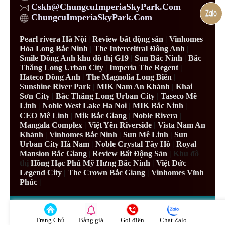
Cskh@ChungcuImperiaSkyPark.Com
ChungcuImperiaSkyPark.Com
Pearl rivera Hà Nội
|
Review bất động sản
|
Vinhomes
Hòa Long Bắc Ninh
|
The Interceltral Đông Anh
|
Smile Đông Anh khu đô thị G19
|
Sun Bắc Ninh
|
Bắc
Thăng Long Urban City
|
Imperia The Regent
|
Hateco Đông Anh
|
The Magnolia Long Biên
|
Sunshine River Park
|
MIK Nam An Khánh
|
Khai
Sơn City
|
Bắc Thăng Long Urban City
|
Taseco Mê
Linh
|
Noble West Lake Ha Noi
|
MIK Bắc Ninh
|
CEO Mê Linh
|
Mik Bắc Giang
|
Noble Rivera
|
Mangala Complex
|
Việt Yên Riverside
|
Vista Nam An
Khánh
|
Vinhomes Bắc Ninh
|
Sun Mê Linh
|
Sun
Urban City Hà Nam
|
Noble Crystal Tây Hồ
|
Royal
Mansion Bắc Giang
|
Review Bất Động Sản
| Khu đô
thị
Hồng Hạc Phú Mỹ Hưng Bắc Ninh
|
Việt Đức
Legend City
|
The Crown Bắc Giang
|
Vinhomes Vĩnh
Phúc
|
©ChungcuImperiaSkyPark.Com™
Design By
NgocDienPr0
Trang Chủ
Bảng giá
Gọi điện
Chat Zalo