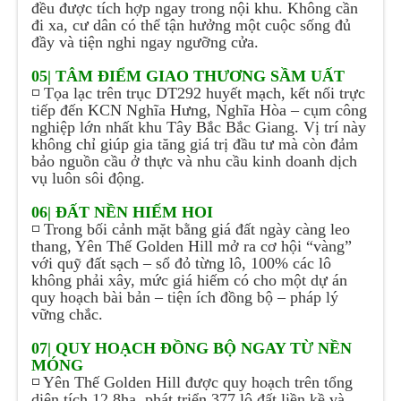
đều được tích hợp ngay trong nội khu. Không cần
đi xa, cư dân có thể tận hưởng một cuộc sống đủ
đầy và tiện nghi ngay ngưỡng cửa.
05| TÂM ĐIỂM GIAO THƯƠNG SẦM UẤT
◽ Tọa lạc trên trục DT292 huyết mạch, kết nối trực
tiếp đến KCN Nghĩa Hưng, Nghĩa Hòa – cụm công
nghiệp lớn nhất khu Tây Bắc Bắc Giang. Vị trí này
không chỉ giúp gia tăng giá trị đầu tư mà còn đảm
bảo nguồn cầu ở thực và nhu cầu kinh doanh dịch
vụ luôn sôi động.
06| ĐẤT NỀN HIẾM HOI
◽ Trong bối cảnh mặt bằng giá đất ngày càng leo
thang, Yên Thế Golden Hill mở ra cơ hội “vàng”
với quỹ đất sạch – sổ đỏ từng lô, 100% các lô
không phải xây, mức giá hiếm có cho một dự án
quy hoạch bài bản – tiện ích đồng bộ – pháp lý
vững chắc.
07| QUY HOẠCH ĐỒNG BỘ NGAY TỪ NỀN
MÓNG
◽ Yên Thế Golden Hill được quy hoạch trên tổng
diện tích 12,8ha, phát triển 377 lô đất liền kề và