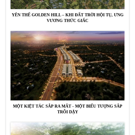
YÊN THẾ GOLDEN HILL – KHI ĐẤT TRỜI HỘI TỤ, ƯNG
VƯƠNG THỨC GIẤC
MỘT KIỆT TÁC SẮP RA MẮT - MỘT BIỂU TƯỢNG SẮP
TRỖI DẬY