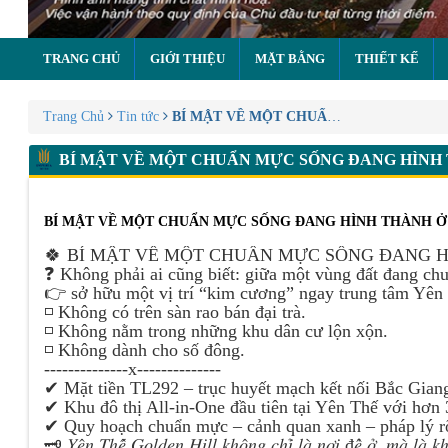
TRANG CHỦ
GIỚI THIỆU
MẶT BẰNG
THIẾT KẾ
Trang Chủ
Tin tức
BÍ MẬT VỀ MỘT CHUẨN MỰC SỐNG ĐA
BÍ MẬT VỀ MỘT CHUẨN MỰC SỐNG ĐANG HÌNH 
BÍ MẬT VỀ MỘT CHUẨN MỰC SỐNG ĐANG HÌNH THÀNH Ở
🍀 BÍ MẬT VỀ MỘT CHUẨN MỰC SỐNG ĐANG H
❓ Không phải ai cũng biết: giữa một vùng đất đang c
👉 sở hữu một vị trí “kim cương” ngay trung tâm Yên T
◽ Không có trên sàn rao bán đại trà.
◽ Không nằm trong những khu dân cư lộn xộn.
◽ Không dành cho số đông.
--------------x--------------
✔ Mặt tiền TL292 – trục huyết mạch kết nối Bắc Gian
✔ Khu đô thị All-in-One đầu tiên tại Yên Thế với hơn 3
✔ Quy hoạch chuẩn mực – cảnh quan xanh – pháp lý r
🗝 𝑌𝑒̂𝑛 𝑇ℎ𝑒̂́ 𝐺𝑜𝑙𝑑𝑒𝑛 𝐻𝑖𝑙𝑙 𝑘ℎ𝑜̂𝑛𝑔 𝑐ℎ𝑖̉ 𝑙𝑎̀ 𝑛𝑜̛𝑖 đ𝑒̂̉ 𝑜̛̉, 𝑚𝑎̀ 𝑙𝑎̀ 𝑘ℎ𝑜