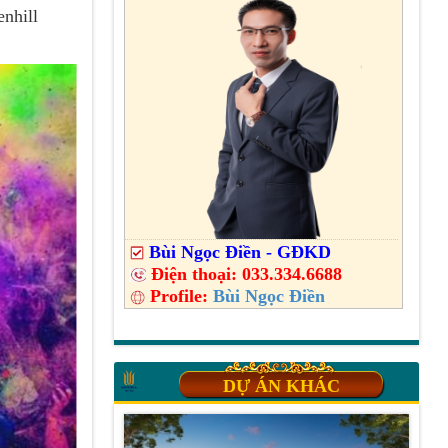
nhill
Bùi Ngọc Điền - GĐKD
Điện thoại:
033.334.6688
Profile:
Bùi Ngọc Điền
DỰ ÁN KHÁC