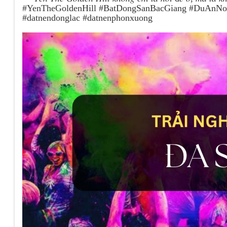
#YenTheGoldenHill #BatDongSanBacGiang #DuAnNoiBa
#datnendonglac #datnenphonxuong