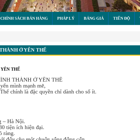
CHÍNH SÁCH BÁN HÀNG
PHÁP LÝ
BẢNG GIÁ
TIẾN ĐỘ
NG HÌNH THÀNH Ở YÊN THẾ
THÀNH Ở YÊN THẾ
 YÊN THẾ
ÌNH THÀNH Ở YÊN THẾ
huyển mình mạnh mẽ,
hế chính là đặc quyền chỉ dành cho số ít.
g – Hà Nội.
0 tiện ích hiện đại.
õ ràng.
̛̉𝑖 đ𝑎̂̀𝑢 𝑐ℎ𝑜 𝑚𝑜̣̂𝑡 𝑐ℎ𝑢𝑎̂̉𝑛 𝑠𝑜̂́𝑛𝑔 đ𝑎̆̉𝑛𝑔 𝑐𝑎̂́𝑝.