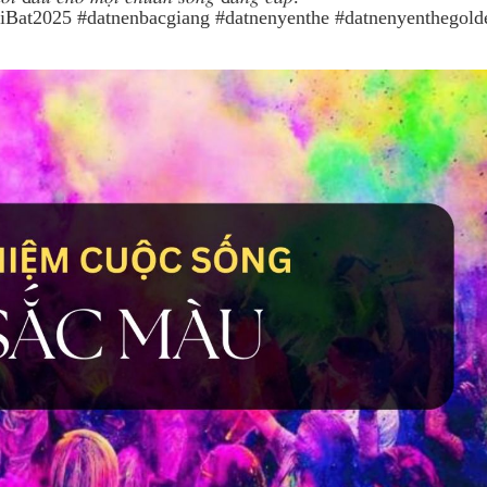
t2025 #datnenbacgiang #datnenyenthe #datnenyenthegolde