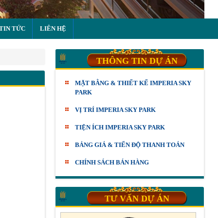
TIN TỨC
LIÊN HỆ
THÔNG TIN DỰ ÁN
MẶT BẰNG & THIẾT KẾ IMPERIA SKY
PARK
VỊ TRÍ IMPERIA SKY PARK
TIỆN ÍCH IMPERIA SKY PARK
BẢNG GIÁ & TIẾN ĐỘ THANH TOÁN
CHÍNH SÁCH BÁN HÀNG
TƯ VẤN DỰ ÁN